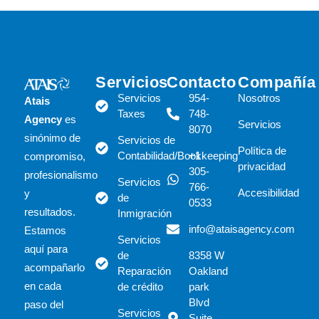
Servicios
Contacto
Compañía
Servicios
954-
Nosotros
Atais
Taxes
748-
Agency
es
Servicios
8070
sinónimo de
Servicios de
Política de
Contabilidad/Bookkeeping
+1
compromiso,
privacidad
305-
profesionalismo
Servicios
766-
Accesibilidad
y
de
0533
resultados.
Inmigración
info@ataisagency.com
Estamos
Servicios
aquí para
de
8358 W
acompañarlo
Reparación
Oakland
en cada
de crédito
park
Blvd
paso del
Servicios
Suite